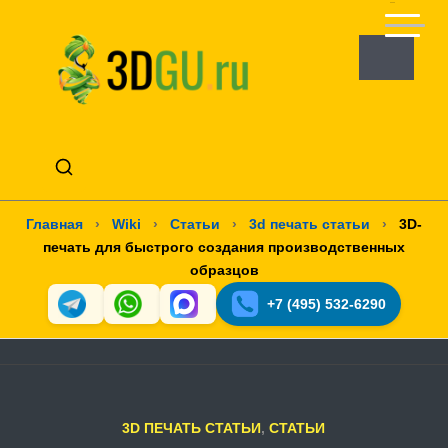
Главная
›
Wiki
›
Статьи
›
3d печать статьи
›
3D-
печать для быстрого создания производственных
образцов
+7 (495) 532-6290
3D ПЕЧАТЬ СТАТЬИ
,
СТАТЬИ