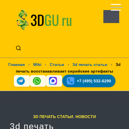
Главная
›
Wiki
›
Статьи
›
3d печать статьи
›
3d
печать восстанавливает сирийские артефакты
+7 (495) 532-6290
3D ПЕЧАТЬ СТАТЬИ
,
НОВОСТИ
3d печать