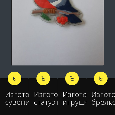
Изготовление
Изготовление
Изготовление
Изгот
сувениров
статуэток
игрушек
брелк