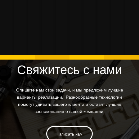
декорации
3d печать
3D
Изготовление
Изготовление
Восстановлен
3D п
лототрона с
макета
Индивидуальные
Выставочн
печать
Р
статуэтки для
деталей
деталей для
суве
помощью 3D
спасательного
изделия
материалы
макета
Т
продукта
крепления
велосипеда
изде
печати,
модуля
модуля
фрезерования
и формовки
Свяжитесь с нами
Опишите нам свои задачи, и мы предложим лучшие
варианты реализации. Разнообразные технологии
помогут удивить вашего клиента и оставят лучшие
воспоминания о вашей компании.
Написать нам