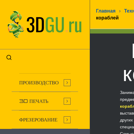
Главная
›
Тех
кораблей
к
ПРОИЗВОДСТВО
Занима
предме
3D ПЕЧАТЬ
кораб
выстав
ФРЕЗЕРОВАНИЕ
других
специа
Самые 