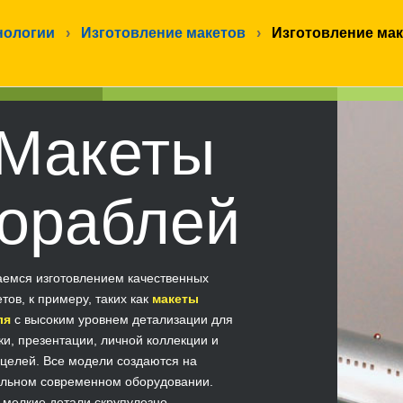
нологии
›
Изготовление макетов
›
Изготовление ма
Макеты
ораблей
емся изготовлением качественных
тов, к примеру, таких как
макеты
ля
с высоким уровнем детализации для
ки, презентации, личной коллекции и
 целей. Все модели создаются на
льном современном оборудовании.
мелкие детали скрупулезно