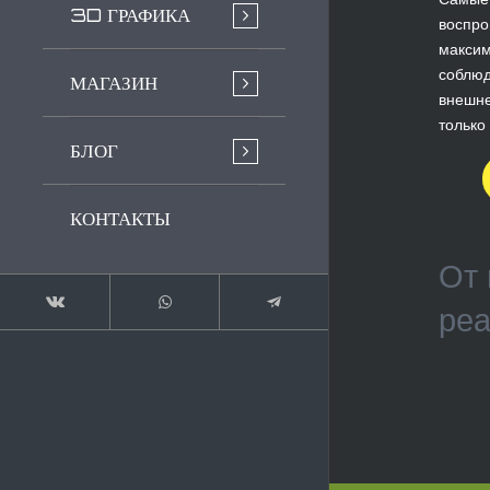
3D ГРАФИКА
воспро
максим
соблюд
МАГАЗИН
внешне
только
БЛОГ
КОНТАКТЫ
От 
реа