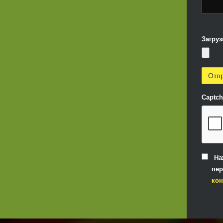
Загруз
Captc
На
пер
ко