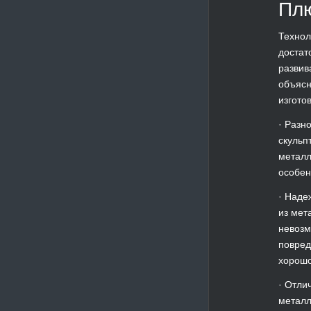
Пл
Технол
достат
развив
объясн
изгото
· Разн
скульп
металл
особен
· Наде
из мет
невозм
повред
хорошо
· Отли
металл