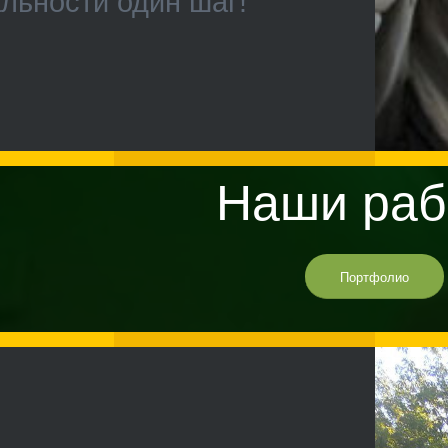
льности один шаг!
Наши раб
Портфолио