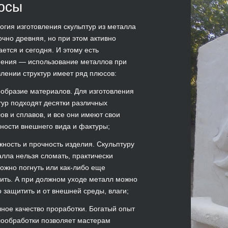
юсы
огия изготовления скульптур из металла
очно древняя, но при этом активно
ается и сегодня. И этому есть
ения — использование металлов при
влении структур имеет ряд плюсов:
ообразие материалов. Для изготовления
тур подходят десятки различных
ов и сплавов, и все они имеют свои
ности внешнего вида и фактуры;
жность и прочность изделия. Скульптуру
алла нельзя сломать, практически
ожно погнуть или как-либо еще
ить. А при должном уходе металл можно
 защитить и от внешней среды, влаги;
чное качество проработки. Богатый опыт
ообработки позволяет мастерам