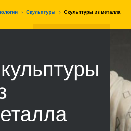
нологии
›
Скульптуры
›
Скульптуры из металла
кульптуры
з
еталла