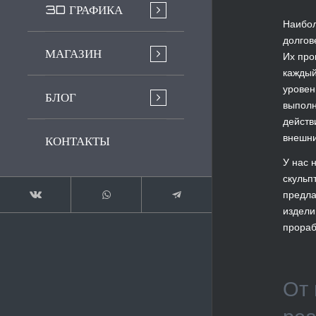
3D ГРАФИКА
Наибол
долгов
МАГАЗИН
Их про
каждый
уровен
БЛОГ
выполн
действ
внешни
КОНТАКТЫ
У нас 
скульп
предла
издели
прораб
От 