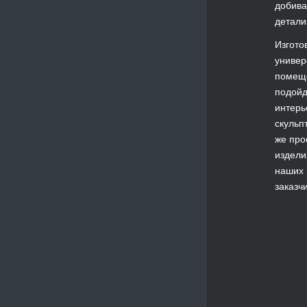
добива
детали
Изгото
универ
помеще
подойд
интерь
скульп
же про
издели
наших 
заказчи