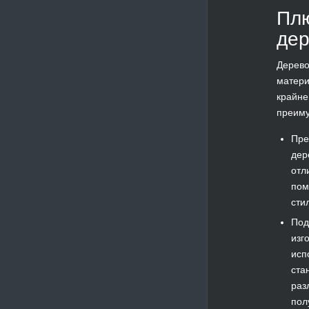
Плю
де
Дерево
матери
крайне
преим
Пре
дер
отл
пом
сти
Под
изг
исп
ста
раз
пол