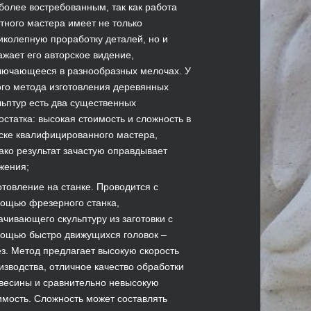
более востребованным, так как работа
тного мастера имеет не только
иколепную проработку деталей, но и
ажает его авторское видение,
лючающееся в разнообразных мелочах. У
ого метода изготовления деревянных
льптур есть два существенных
остатка: высокая стоимость и сложность в
ске квалифицированного мастера,
ако результат зачастую оправдывает
жения;
отовление на станке. Проводится с
ощью фрезерного станка,
ачивающего скульптуру из заготовки с
ощью быстро движущихся головок –
з. Метод предлагает высокую скорость
изводства, отличное качество обработки
весины и сравнительно невысокую
имость. Сложность может составлять