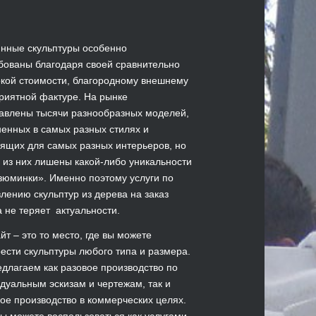
нные скульптуры особенно
бованы благодаря своей сравнительно
кой стоимости, благородному внешнему
приятной фактуре. На рынке
авлены тысячи разнообразных моделей,
енных в самых разных стилях и
ящих для самых разных интерьеров, но
 из них лишены какой-либо уникальности
зюминки». Именно поэтому услуги по
влению скульптур из дерева на заказ
а не теряет актуальности.
йт – это то место, где вы можете
ести скульптуры любого типа и размера.
длагаем как разовое производство по
дуальным эскизам и чертежам, так и
ое производство в коммерческих целях.
вы можете воспользоваться как услугами