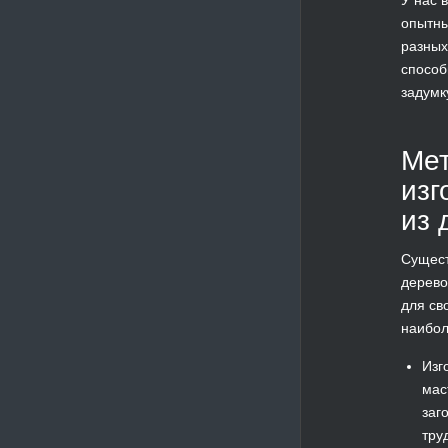
опытны
разных
способ
задумк
Ме
изг
из 
Сущест
дерево
для св
наибол
Изг
мас
заг
тру