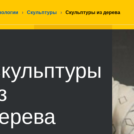
нологии
›
Скульптуры
›
Скульптуры из дерева
кульптуры
з
ерева