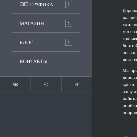
3D ГРАФИКА
Дерево
различ
МАГАЗИН
хоть о
железо
красив
БЛОГ
богате
позвол
даже с
КОНТАКТЫ
Мы пре
дерева
сроки.
вашу з
работа
необхо
понрав