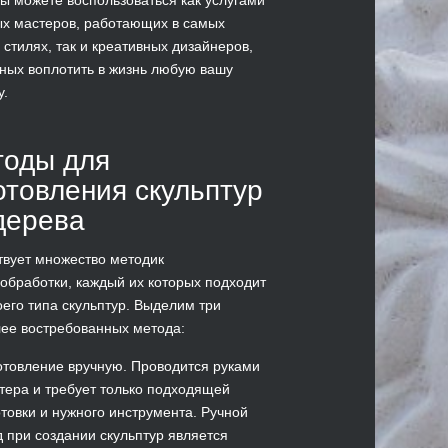
х мастеров, работающих в самых
 стилях, так и креативных дизайнеров,
ных воплотить в жизнь любую вашу
у.
тоды для
отовления скульптур
дерева
вует множество методик
обработки, каждый их которых подходит
оего типа скульптур. Выделим три
ее востребованных метода:
отовление вручную. Проводится руками
тера и требует только подходящей
отовки и нужного инструмента. Ручной
д при создании скульптур является