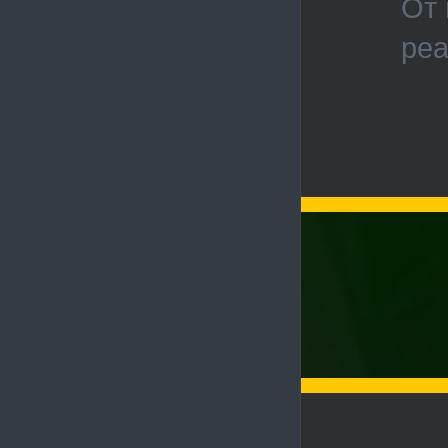
От 
реа