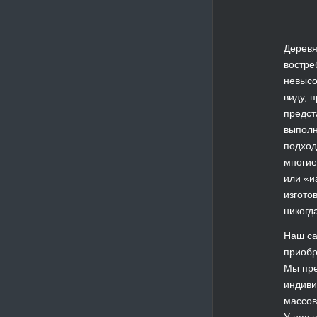
Деревя
востре
невысо
виду, 
предст
выполн
подход
многие
или «и
изгото
никогд
Наш са
приобр
Мы пре
индиви
массов
У нас 