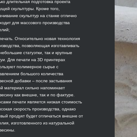
ько длительная подготовка проекта
ущей скульптуры. Кроме того,
ачивание скульптур на станке отлично
ходит для массового производства
елий;
печать. Относительно новая технология
изводства, позволяющая изготавливать
 небольшие статуэтки, так и крупные
туи. Для печати на 3D принтерах
ользуют полимерное сырье с
авлением большого количества
весной добавки – после застывания
ой материал сильно напоминает
весину как внешне, так и по фактуре.
сами печати является низкая стоимость
ысокая скорость производства, однако
овый продукт будет отличаться внешне от
елия, изготовленного из натуральной
весины.