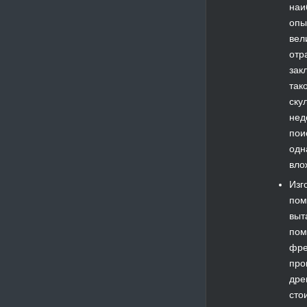
наи
опы
вел
отр
зак
так
ску
нед
пои
одн
вло
Изг
пом
выт
пом
фре
про
дре
сто