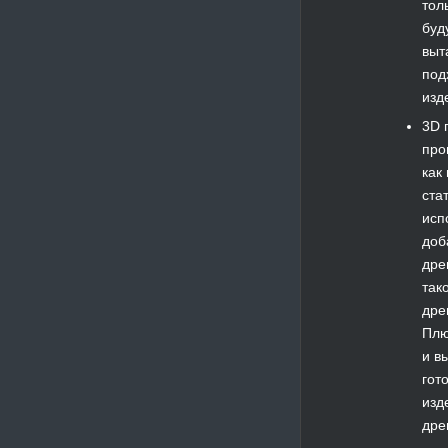
тол
буд
выт
под
изд
3D 
про
как
ста
исп
доб
дре
так
дре
Плю
и в
гот
изд
дре