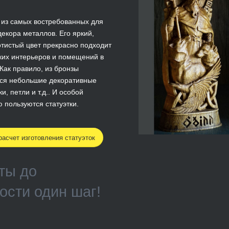
 из самых востребованных для
декора металлов. Его яркий,
тистый цвет прекрасно подходит
ких интерьеров и помещений в
 Как правило, из бронзы
тся небольшие декоративные
и, петли и т.д.. И особой
 пользуются статуэтки.
асчет изготовления статуэток
ты до
ости один шаг!