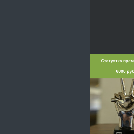
Статуэтка прем
6000 ру