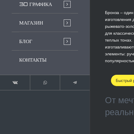
3D ГРАФИКА
Бронза – один
изготовления 
МАГАЗИН
рыжевато-золо
для классичес
теплых тонах.
БЛОГ
изготавливаю
элементы: ручк
КОНТАКТЫ
популярностью
Быстрый р
От меч
реальн