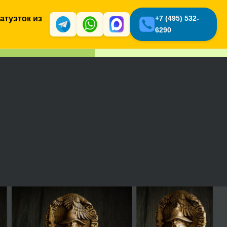
атуэток из
+7 (495) 532-
6290