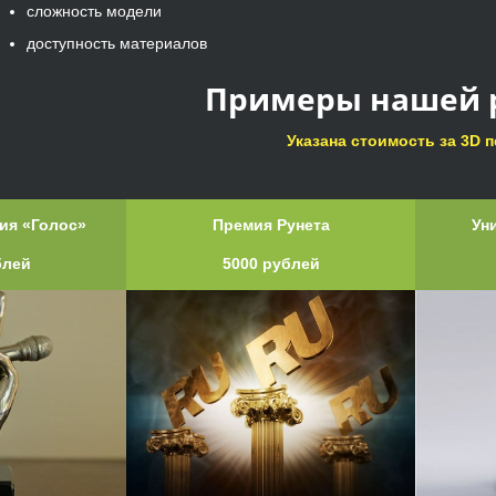
сложность модели
доступность материалов
Примеры нашей 
Указана стоимость за 3D п
ия «Голос»
Премия Рунета
Ун
блей
5000 рублей