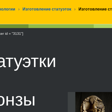
нологии
›
Изготовление статуэток
›
Изготовление ст
ker id = "3131"]
атуэтки
онзы