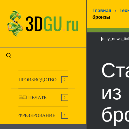
Главная
›
Тех
бронзы
[ditty_news_tic
Ст
ПРОИЗВОДСТВО
из
3D ПЕЧАТЬ
бр
ФРЕЗЕРОВАНИЕ