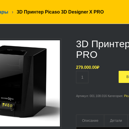
ары
›
3D Принтер Picaso 3D Designer X PRO
3D Принтер
PRO
279.000.00
₽
В
Артикул:
001.108.016
Категория:
Pi
Описание
Детали