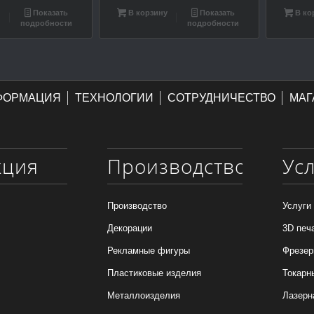
у
Показать
В корзину
Показать
В ко
подробности
подробности
ФОРМАЦИЯ
ТЕХНОЛОГИИ
СОТРУДНИЧЕСТВО
МАГ
кция
Производство
Ус
Производство
Услуги
Декорации
3D печ
Рекламные фигуры
Фрезер
Пластиковые изделия
Токарн
Металлоизделия
Лазерн