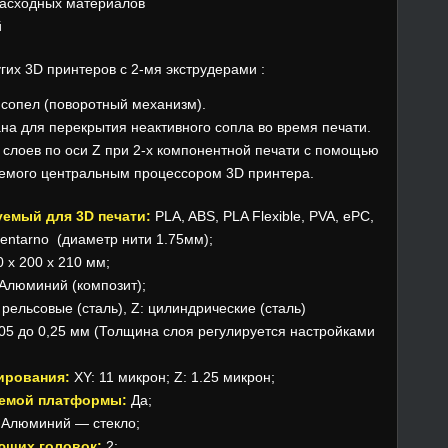
асходных материалов
й
гих 3D принтеров с 2-мя экструдерами :
сопел (поворотный механизм).
на для перекрытия неактивного сопла во время печати.
слоев по оси Z при 2-х компонентной печати с помощью
яемого центральным процессором 3D принтера.
уемый для 3D печати:
PLA, ABS, PLA Flexible, PVA, e
PC
,
amentarno (диаметр нити 1.75мм);
0 х 200 х 210 мм;
Алюминий (композит);
 рельсовые (сталь), Z: цилиндрические (сталь)
,05 до 0,25 мм (Толщина слоя регулируется настройками
ирования:
XY: 11 микрон; Z: 1.25 микрон;
аемой платформы:
Да;
Алюминий — стекло;
ющих головок:
2;