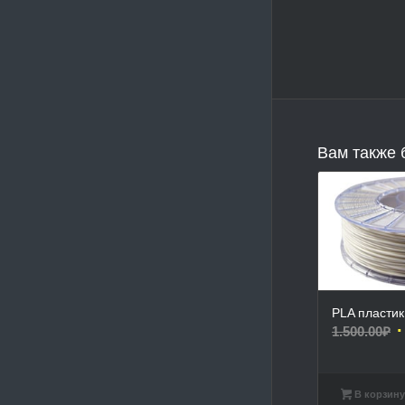
Вам также 
PLA пласти
П
1.500.00
₽
ц
с
1
В корзин