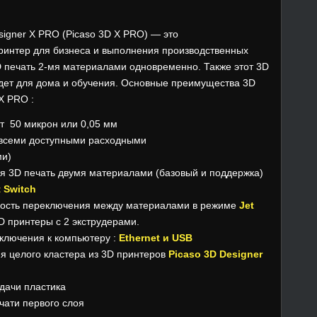
signer X PRO (Picaso 3D X PRO) — это
интер для бизнеса и выполнения производственных
D печать 2-мя материалами одновременно. Также этот 3D
дет для дома и обучения. Основные преимущества 3D
X PRO :
от 50 микрон или 0,05 мм
 всеми доступными расходными
ми)
я 3D печать двумя материалами (базовый и поддержка)
t Switch
рость переключения между материалами в режиме
Jet
 принтеры c 2 экструдерами.
ключения к компьютеру :
Ethernet и USB
я целого кластера из 3D принтеров
Picaso 3D Designer
дачи пластика
чати первого слоя