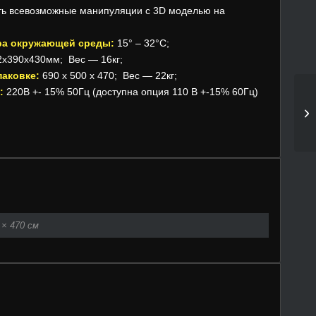
ть всевозможные манипуляции с 3D моделью на
ра окружающей среды:
15° – 32°С;
2х390х430мм; Вес — 16кг;
паковке:
690 x 500 x 470; Вес — 22кг;
е:
220В +- 15% 50Гц (доступна опция 110 В +-15% 60Гц)
 × 470 см