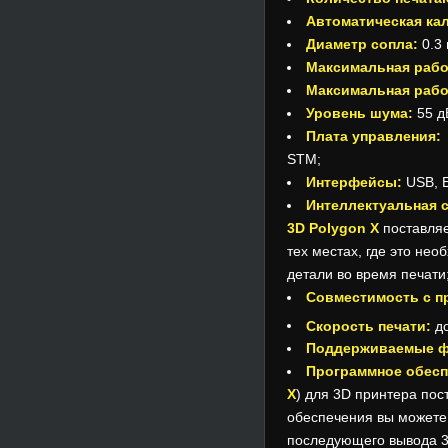
Автоматическая ка
Диаметр сопла:
0.3 
Максимальная рабо
Максимальная рабо
Уровень шума:
55 д
Плата управления:
STM;
Интерфейсы:
USB, E
Интеллектуальная 
3D Polygon X
поставляе
тех местах, где это не
детали во время печати
Совместимость с п
Скорость печати:
до
Поддерживаемые 
Программное обесп
X
) для 3D принтера по
обеспечения вы можете
последующего вывода 3