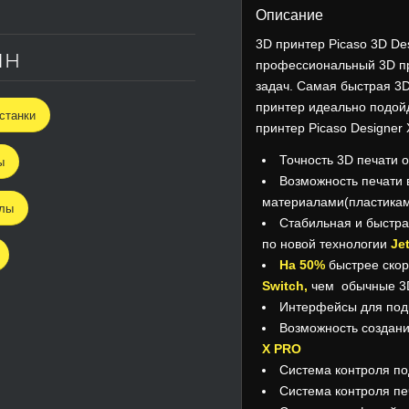
Описание
3D принтер Picaso 3D De
ин
профессиональный 3D пр
задач. Самая быстрая 3
принтер идеально подой
станки
принтер Picaso Designer 
Точность 3D печати 
ы
Возможность печати
материалами(пластика
алы
Стабильная и быстра
по новой технологии
Je
На 50%
быстрее ско
Switch,
чем обычные 3D
Интерфейсы для под
Возможность создани
X PRO
Система контроля по
Система контроля пе