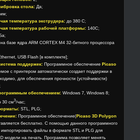
либровка стола:
Да;
мм;
чая температура экструдера:
до 380 C;
чая температура рабочей платформы:
140C;
Ба;
на базе ядра ARM CORTEX M4 32-битного процессора
thernet, USB Flash [в комплекте];
система поддержек:
Программное обеспечение
Picaso
мое с принтером автоматически создает поддержки в
обходимо, для обеспечения прочности (устойчивости)
;
рограммным обеспечением:
Windows 7, Windows 8;
3
 30 см
/час;
форматы:
STL, PLG;
ечение:
Программное обеспечение(
Picaso 3D Polygon
ставляется бесплатно. С помощью данного программного
 импортировать файлы в формате STL и PLG для
D модели на печать. Программа позволяет менять