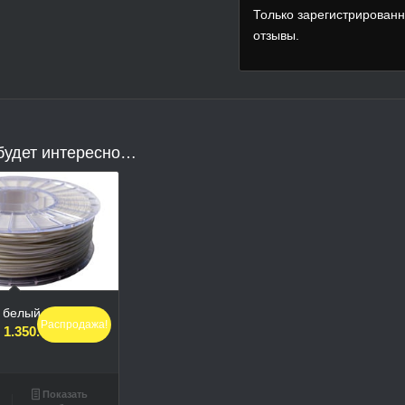
Только зарегистрированн
отзывы.
будет интересно…
к белый
Распродажа!
ервоначальная
Текущая
1.350.00
₽
ена
цена:
оставляла
1.350.00₽.
.500.00₽.
у
Показать