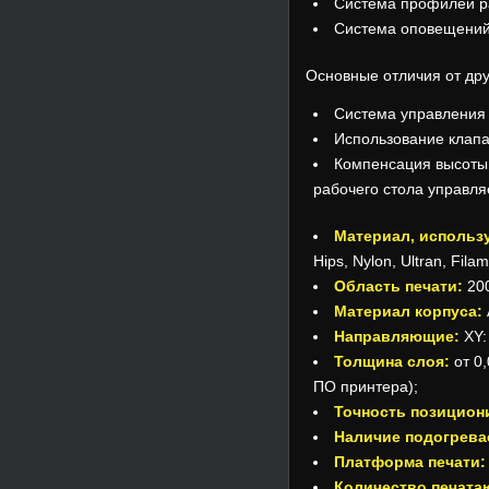
Система профилей р
Система оповещени
Основные отличия от дру
Система управления 
Использование клапа
Компенсация высоты 
рабочего стола управл
Материал, использ
Hips, Nylon, Ultran, Fil
Область печати:
20
Материал корпуса:
Направляющие:
XY:
Толщина слоя:
от 0
ПО принтера);
Точность позицион
Наличие
подогрев
Платформа печати:
Количество печата