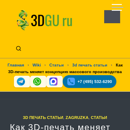
Главная
›
Wiki
›
Статьи
›
3d печать статьи
›
Как
3D-печать меняет концепцию массового производства
+7 (495) 532-6290
3D ПЕЧАТЬ СТАТЬИ
,
ZAGRUZKA
,
СТАТЬИ
Как 3D-печать меняет