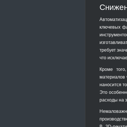
Снижен
Автоматизаци
ключевых фа
инструменто
изготавлива
требует зна
что исключа
Кроме того,
материалов 
наносится то
Это особенн
расходы на 
Немаловажн
производстве
В 3D-печат