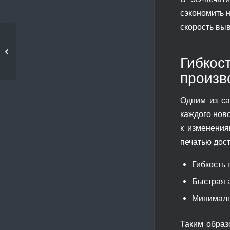
сэкономить 
скорость вы
Как 3D-печать
помогает снижать
Гибко
производственные...
произв
Одним из са
каждого ново
к изменения
печатью дос
Гибкость
Быстрая 
Минималь
Таким образ