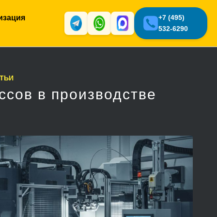
изация
+7 (495)
532-6290
ТЬИ
ссов в производстве