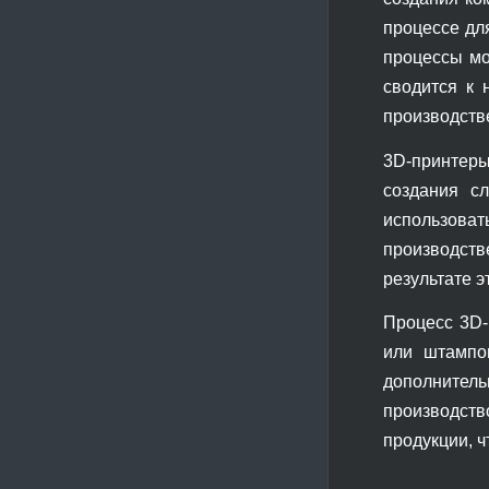
процессе для
процессы мо
сводится к 
производств
3D-принтеры
создания с
использоват
производстве
результате э
Процесс 3D-
или штампов
дополнитель
производст
продукции, ч