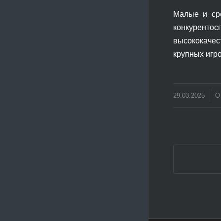
Малые и сре
конкурентос
высококачес
крупных игро
/
29.03.2025
О