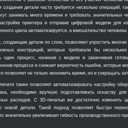
 создания детали часто требуется несколько операций, так
гут занимать много времени и требовать значительных че
настройке принтера и отправке цифровой модели для из
енного цикла автоматизируется, а вмешательство человека
, создающие детали по слою, позволяют упростить многие 
ложных конструкций, которые требовали бы нескольких
ь один процесс, начиная с модели и заканчивая гото
нном процессе и снижает вероятность ошибок, которые мог
то позволяет не только экономить время, но и сокращать зат
печати также позволяет автоматизировать настройку обор
ка, необходимо вручную подготавливать оснастку для
ных расходов. С 3D-печатью же достаточно изменить ц
во новой детали. Такой подход позволяет быстро пере
то значительно увеличивает гибкость производственного пр