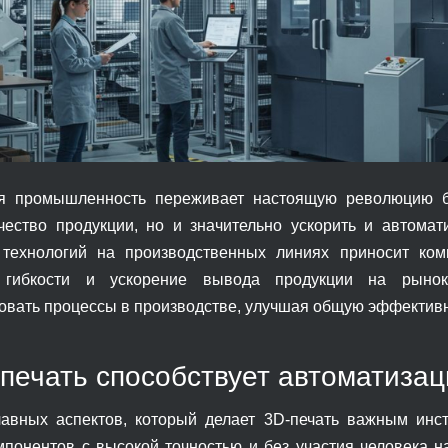
я промышленность переживает настоящую революцию бла
чество продукции, но и значительно ускорить и автома
 технологий на производственных линиях приносит ком
гибкости и ускорение вывода продукции на рынок.
овать процессы в производстве, улучшая общую эффективн
-печать способствует автоматиза
авных аспектов, который делает 3D-печать важным инс
мпонентов с высокой точностью и без участия человека 