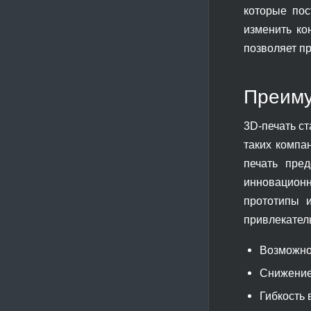
которые пос
изменить ко
позволяет пр
Преиму
3D-печать с
таких компа
печать пре
инновационн
прототипы 
привлекател
Возможно
Снижение
Гибкость