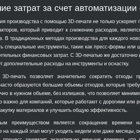
ие затрат за счет автоматизации
я производства с помощью 3D-печати не только ускоряет п
кторов, который приводит к снижению расходов, являетс
в. В традиционных методах производства для каждого нов
ть специальные инструменты, такие как пресс-формы или ш
чительных финансовых затрат. С 3D-печатью же достаточно 
ет дополнительные расходы на инструменты и оснастку.
 3D-печать позволяет значительно сократить отходы 
часто образуются большие объемы отходов, которые требу
чно в нужном объеме, без излишков, что позволяет миними
о важно для компаний, которые работают с дорогими или р
закупку материалов и улучшить общую эффективность.
ым преимуществом является сокращение времени на
 на каждый этап могут уходить недели или даже месяцы, о
и процесс занимает значительно меньше времени, что 