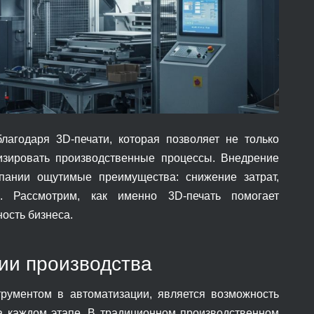
годаря 3D-печати, которая позволяет не только
тизировать производственные процессы. Внедрение
пании ощутимые преимущества: снижение затрат,
 Рассмотрим, как именно 3D-печать помогает
ость бизнеса.
ции производства
трументом в автоматизации, является возможность
на каждом этапе. В традиционном производственном