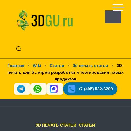
Главная
›
Wiki
›
Статьи
›
3d печать статьи
›
3D-
печать для быстрой разработки и тестирования новых
продуктов
+7 (495) 532-6290
3D ПЕЧАТЬ СТАТЬИ
,
СТАТЬИ