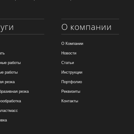
луги
О компании
О Компании
ать
Новости
ные работы
Статьи
ые работы
Инструкции
ая резка
Портфолио
бразивная резка
Реквизиты
ообработка
Контакты
пластмасс
овка