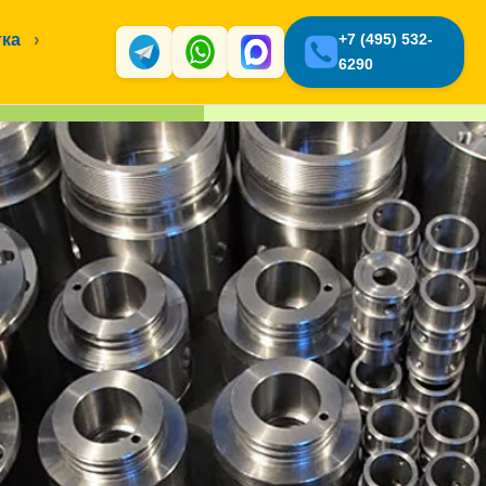
тка
›
+7 (495) 532-
6290