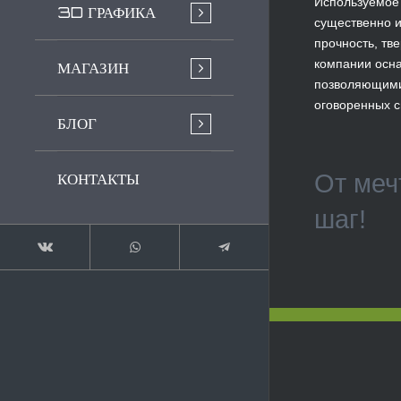
Используемое 
3D ГРАФИКА
существенно и
прочность, тве
компании осн
МАГАЗИН
позволяющими
оговоренных с
БЛОГ
КОНТАКТЫ
От меч
шаг!