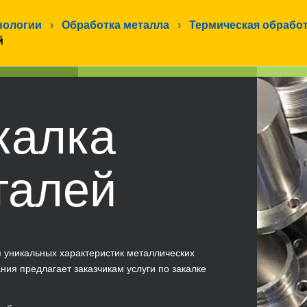
нологии
›
Обработка металла
›
Термическая обрабо
й
калка
талей
 уникальных характеристик металлических
ния предлагает заказчикам услуги по закалке