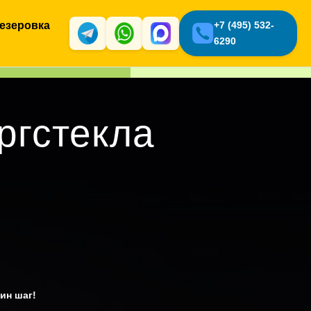
езеровка
+7 (495) 532-
6290
ргстекла
ин шаг!