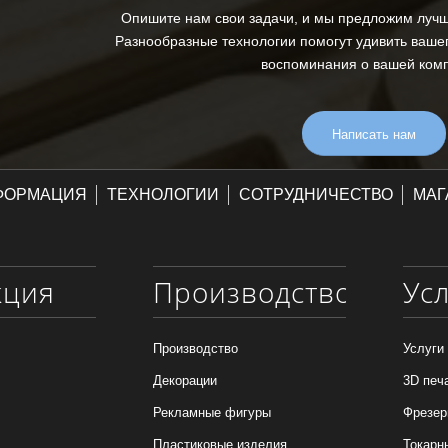
Опишите нам свои задачи, и мы предложим луч
Разнообразные технологии помогут удивить вашег
воспоминания о вашей ком
Написать нам
ФОРМАЦИЯ
ТЕХНОЛОГИИ
СОТРУДНИЧЕСТВО
МАГ
кция
Производство
Ус
Производство
Услуги
Декорации
3D печ
Рекламные фигуры
Фрезер
Пластиковые изделия
Токарн