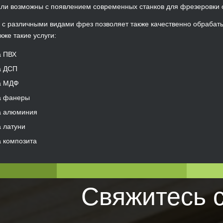
али возможны с появлением современных станков для фрезеровки о
с различными видами фрез позволяет также качественно обрабаты
кже такие услуги:
а ПВХ
а ДСП
а МДФ
а фанеры
а алюминия
 латуни
 композита
Свяжитесь 