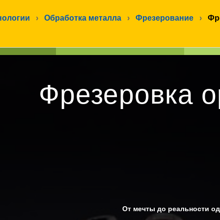
нологии
›
Обработка металла
›
Фрезерование
›
Фр
Фрезеровка о
От мечты до реальности од